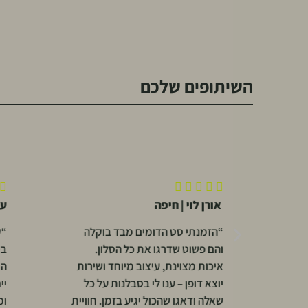
השיתופים שלכם










אורן לוי | חיפה
עומר פו
“הזמנתי סט הדומים מבד בוקלה
“קניתי שע
והם פשוט שדרגו את כל הסלון.
בסלון, ו
איכות מצוינת, עיצוב מיוחד ושירות
הוא. שיל
יוצא דופן – ענו לי בסבלנות על כל
ייחודי. ה
שאלה ודאגו שהכול יגיע בזמן. חוויית
ומהיר – 