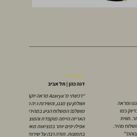






דנה כהן | תל אביב
א
“רכשתי מ־Azarya מראה יוקרתית
אה
“
ושולחן עץ מנגו, והשירות היה פשוט
ו
ו
מושלם! המשלוח הגיע במהירות,
ת
א
האריזה הייתה מוקפדת והמוצרים
מהיר.
י
אפילו יפים יותר במציאות מאשר
ש
בתמונות. תודה רבה על שירות אישי,