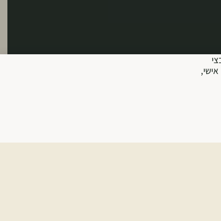
צי
אישי,