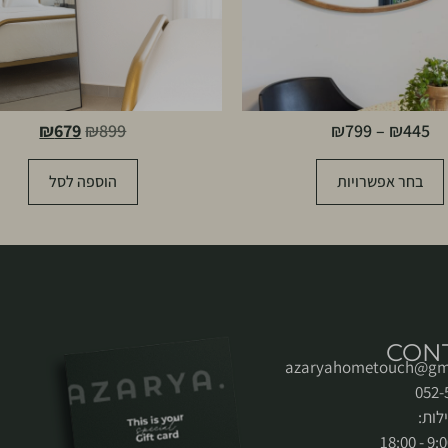
₪
679
₪
899
₪
799
–
₪
445
בחר אפשרויות
הוספה לסל
CON
azaryahometouch@gm
לות: