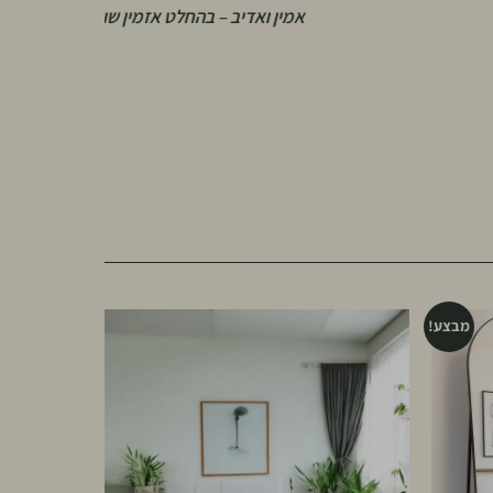
ק
אמין ואדיב – בהחלט אזמין שוב!”
מבצע!