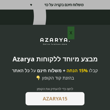
משלוח חינם בקניה על כול האתר ♥
X
מבצע מיוחד ללקוחות Azarya
80×60 ס”מ
קבלו
15% הנחה
+ משלוח חינם
על
כל האתר
בעיצוב דקורטיבי –
בהזנת קוד הקופון
לחצו כדי להעתיק את הקופון
מנת וגלגלי שיניים
ת מודרנית –