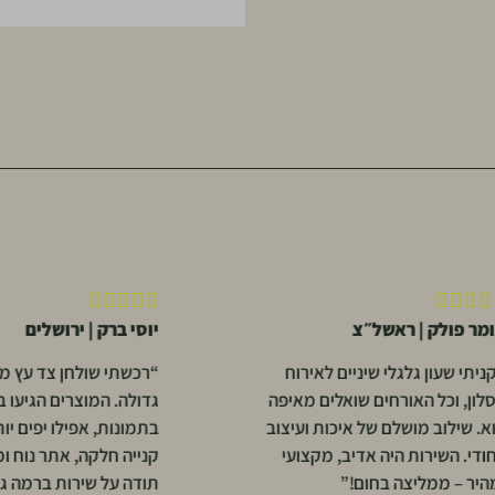





לק | ראשל״צ
יוסי ברק | ירושלים
ון גלגלי שיניים לאירוח
“רכשתי שולחן צד עץ מנגו ומר
כל האורחים שואלים מאיפה
גדולה. המוצרים הגיעו בדיוק כמ
וב מושלם של איכות ועיצוב
בתמונות, אפילו יפים יותר. חווי
שירות היה אדיב, מקצועי
קנייה חלקה, אתר נוח ומשלוח 
ממליצה בחום!”
תודה על שירות ברמה גבוהה!”