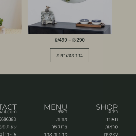
₪
499
–
₪
290
בחר אפשרויות
TACT
MENU
SHOP
ריהוט
ראשי
ail.com
תאורה
אודות
052-5686388
מראות
צרו קשר
שעות פעי
עציצים
מדיניות אתר
א׳ - ה׳ | 9:00 - 18:00