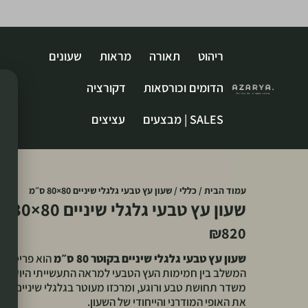
ריהוט
תאורה
מראות
שעונים
הדומים וכורסאות
דקורציה
SALES | מבצעים
עציצים
עמוד הבית
/
כללי
/ שעון עץ טבעי גלגלי שיניים 80×80 ס״מ
שעון עץ טבעי גלגלי שיניים 80×80 ס״מ
₪
820
שעון עץ טבעי גלגלי שיניים בקוטר 80 ס״מ
הוא פריט עיצ
המשלב בין חמימות העץ הטבעי למראה התעשייתי היוקרתי.
משדר תחושת טבע ורוגע, ומרכזו מעוטר בגלגלי שיניים מ
את האופי המודרני והייחודי של השעון.