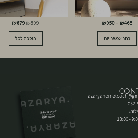
₪
679
₪
899
₪
950
–
₪
465
בחר אפשרויות
הוספה לסל
CON
azaryahometouch@gm
לות: