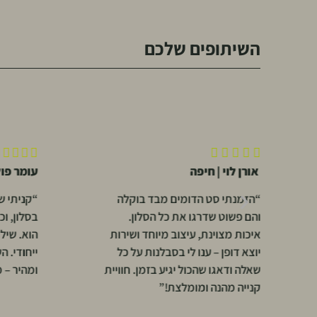
השיתופים שלכם










אורן לוי | חיפה
עומר פו
“הזמנתי סט הדומים מבד בוקלה
“קניתי שע
והם פשוט שדרגו את כל הסלון.
בסלון, ו
איכות מצוינת, עיצוב מיוחד ושירות
הוא. שיל
יוצא דופן – ענו לי בסבלנות על כל
ייחודי. ה
שאלה ודאגו שהכול יגיע בזמן. חוויית
ומהיר – 
קנייה מהנה ומומלצת!”