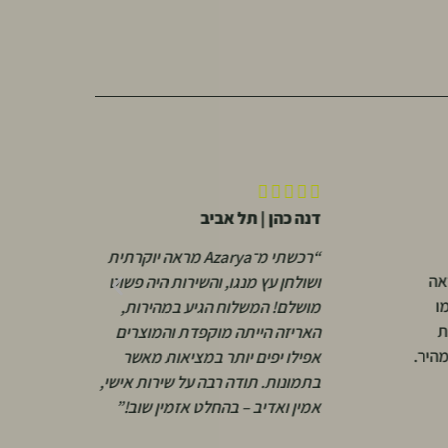






דנה כהן | תל אביב
א
“רכשתי מ־Azarya מראה יוקרתית
אה
“
ושולחן עץ מנגו, והשירות היה פשוט
ו
ו
מושלם! המשלוח הגיע במהירות,
ת
א
האריזה הייתה מוקפדת והמוצרים
מהיר.
י
אפילו יפים יותר במציאות מאשר
ש
בתמונות. תודה רבה על שירות אישי,
ק
אמין ואדיב – בהחלט אזמין שוב!”