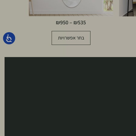
₪
950
–
₪
535
בחר אפשרויות