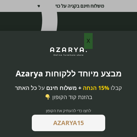
משלוח חינם בקניה על כול האתר ♥
X
מבצע מיוחד ללקוחות Azarya
קבלו
15% הנחה
+ משלוח חינם
על
כל האתר
בהזנת קוד הקופון
לחצו כדי להעתיק את הקופון
וב אלגנטי
 לוח העץ הבהיר
תכתיים המדגישים