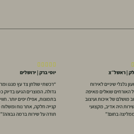





לק | ראשל״צ
יוסי ברק | ירושלים
ון גלגלי שיניים לאירוח
“רכשתי שולחן צד עץ מנגו ומר
כל האורחים שואלים מאיפה
גדולה. המוצרים הגיעו בדיוק כמ
וב מושלם של איכות ועיצוב
בתמונות, אפילו יפים יותר. חווי
שירות היה אדיב, מקצועי
קנייה חלקה, אתר נוח ומשלוח 
ממליצה בחום!”
תודה על שירות ברמה גבוהה!”