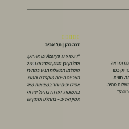






דנה כהן | תל אביב
א
“רכשתי מ־Azarya מראה יוקרתית
אה
“
ושולחן עץ מנגו, והשירות היה פשוט
ו
ו
מושלם! המשלוח הגיע במהירות,
ת
א
האריזה הייתה מוקפדת והמוצרים
מהיר.
י
אפילו יפים יותר במציאות מאשר
ש
בתמונות. תודה רבה על שירות אישי,
ק
אמין ואדיב – בהחלט אזמין שוב!”