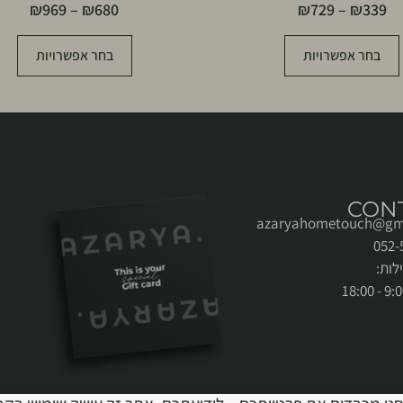
₪
969
–
₪
680
₪
729
–
₪
339
בחר אפשרויות
בחר אפשרויות
CON
azaryahometouch@gm
לות: