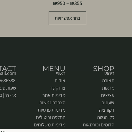
₪
950
–
₪
355
בחר אפשרויות
TACT
MENU
SHOP
ריהוט
ראשי
ail.com
תאורה
אודות
052-5686388
מראות
צרו קשר
שעות פעי
עציצים
מדיניות אתר
א׳ - ה׳ | 9:00 - 18:00
שעונים
הצהרת נגישות
דקורציה
מדיניות פרטיות
כלי הגשה
החלפה וביטולים
הדומים וכורסאות
מדיניות משלוחים