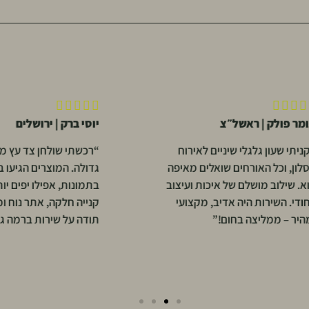





לק | ראשל״צ
יוסי ברק | ירושלים
ון גלגלי שיניים לאירוח
“רכשתי שולחן צד עץ מנגו ומר
כל האורחים שואלים מאיפה
גדולה. המוצרים הגיעו בדיוק כמ
וב מושלם של איכות ועיצוב
בתמונות, אפילו יפים יותר. חווי
שירות היה אדיב, מקצועי
קנייה חלקה, אתר נוח ומשלוח 
ממליצה בחום!”
תודה על שירות ברמה גבוהה!”