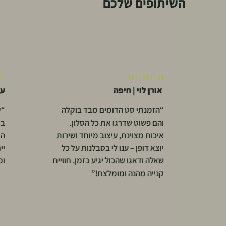
השיתופים שלכם










אורן לוי | חיפה
עומר פו
“הזמנתי סט הדומים מבד בוקלה
“קניתי שע
והם פשוט שדרגו את כל הסלון.
בסלון, ו
איכות מצוינת, עיצוב מיוחד ושירות
הוא. שיל
יוצא דופן – ענו לי בסבלנות על כל
ייחודי. ה
שאלה ודאגו שהכול יגיע בזמן. חוויית
ומהיר – 
קנייה מהנה ומומלצת!”