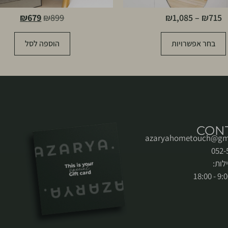
₪
679
₪
899
₪
1,085
–
₪
715
בחר אפשרויות
הוספה לסל
CON
azaryahometouch@gm
לות: