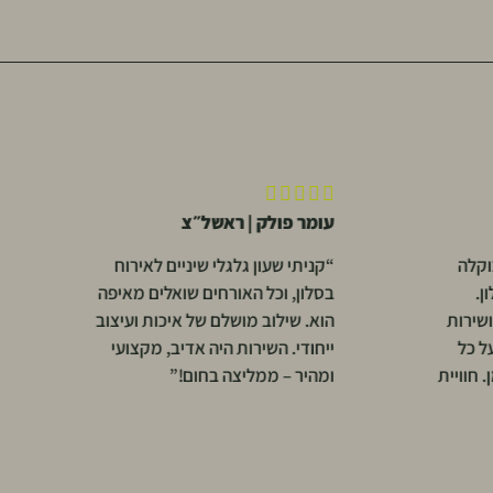





לק | ראשל״צ
יוסי ברק | ירושלים
ון גלגלי שיניים לאירוח
“רכשתי שולחן צד עץ מנגו ומר
כל האורחים שואלים מאיפה
גדולה. המוצרים הגיעו בדיוק כמ
וב מושלם של איכות ועיצוב
בתמונות, אפילו יפים יותר. חווי
שירות היה אדיב, מקצועי
קנייה חלקה, אתר נוח ומשלוח 
ממליצה בחום!”
תודה על שירות ברמה גבוהה!”