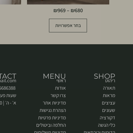
₪
969
–
₪
680
בחר אפשרויות
TACT
MENU
SHOP
ריהוט
ראשי
ail.com
תאורה
אודות
052-5686388
מראות
צרו קשר
שעות פעי
עציצים
מדיניות אתר
א׳ - ה׳ | 9:00 - 18:00
שעונים
הצהרת נגישות
דקורציה
מדיניות פרטיות
כלי הגשה
החלפה וביטולים
הדומים וכורסאות
מדיניות משלוחים