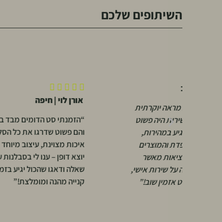
השיתופים שלכם










אורן לוי | חיפה
עומר פו
“הזמנתי סט הדומים מבד בוקלה
“קניתי שע
והם פשוט שדרגו את כל הסלון.
בסלון, ו
איכות מצוינת, עיצוב מיוחד ושירות
הוא. שיל
יוצא דופן – ענו לי בסבלנות על כל
ייחודי. ה
שאלה ודאגו שהכול יגיע בזמן. חוויית
ומהיר – 
קנייה מהנה ומומלצת!”