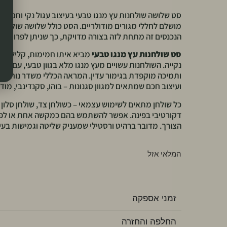
סט שלושה שולחנות עץ מנגו טבעי בעיצוב עגול נקי וחם – פת
מושלם לחללי מגורים מודולריים. הסט כולל שלושה שולחנות
הנכנסים זה מתחת לזה בצורה מדויקת, כך שניתן לפרוס או ל
סט שולחנות עץ מנגו טבעי
מביא איתו חמימות, קלילות 
נקייה. השולחנות עשויים מעץ מנגו מלא בגוון טבעי, עם רגל
ותמיכה מוקפדת בגימור עדין. המראה הכללי משדר נוחות, פ
ועיצוב חכם שמתאים למגוון סגנונות – בוהו, סקנדינבי, מודרנ
כל שולחן מתאים לשימוש עצמאי – כשולחן צד, שולחן סלון 
דקורטיבי בפינה. אפשר להשתמש בהם כמקשה אחת או לפז
הצורך. מדובר ברהיט ורסטילי שמעניק שליטה וגמישות בעי
המלאי אזל
זמני אספקה
החלפה והחזרה