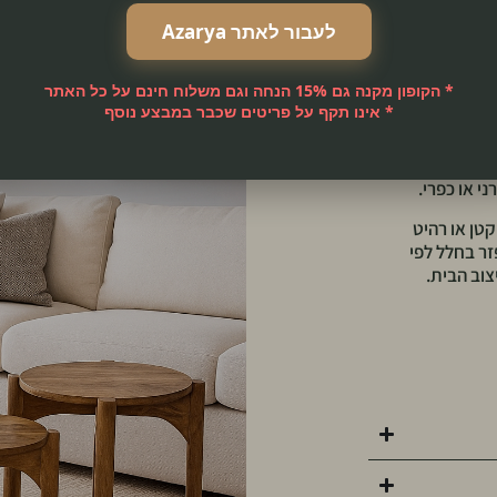
לעבור לאתר Azarya
רון עיצובי
 בגדלים שונים,
כווץ לפי הצורך.
* הקופון מקנה גם 15% הנחה וגם משלוח חינם על כל האתר
* אינו תקף על פריטים שכבר במבצע נוסף
ותחושת טבע
יים מעוגלות
ונקציונליות
י או כפרי.
קטן או רהיט
ר בחלל לפי
צוב הבית.