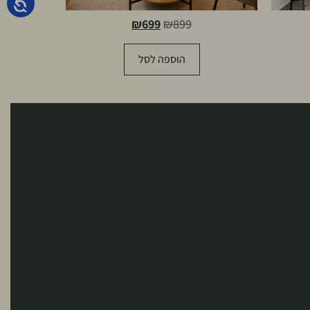
₪
699
₪
899
הוספה לסל