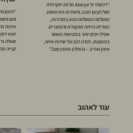
“הזמנתי סט הדומים מבד בוקלה
“קניתי שע
והם פשוט שדרגו את כל הסלון.
בסלון, ו
איכות מצוינת, עיצוב מיוחד ושירות
הוא. שיל
יוצא דופן – ענו לי בסבלנות על כל
ייחודי. ה
שאלה ודאגו שהכול יגיע בזמן. חוויית
ומהיר – 
קנייה מהנה ומומלצת!”
עוד לאהוב