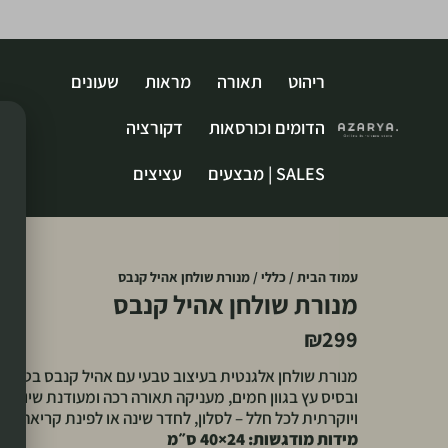
ריהוט
תאורה
מראות
שעונים
הדומים וכורסאות
דקורציה
SALES | מבצעים
עציצים
עמוד הבית
/
כללי
/ מנורת שולחן אהיל קנבס
מנורת שולחן אהיל קנבס
₪
299
מנורת שולחן אלגנטית בעיצוב טבעי עם אהיל קנבס בטקסט
ובסיס עץ בגוון חמים, מעניקה תאורה רכה ומעודנת שיוצרת 
ויוקרתית לכל חלל – לסלון, לחדר שינה או לפינת קריאה.
מידות מודגשות: 24×40 ס״מ