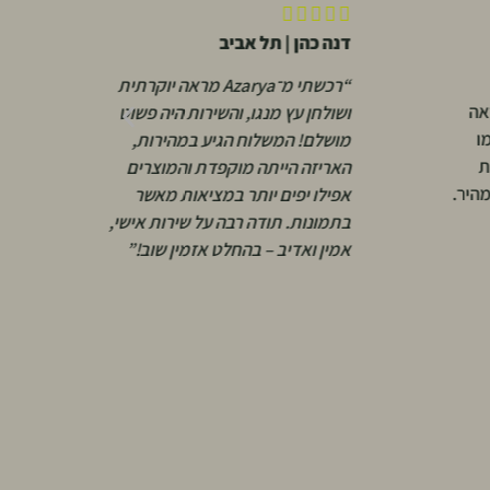






דנה כהן | תל אביב
א
“רכשתי מ־Azarya מראה יוקרתית
אה
“
ושולחן עץ מנגו, והשירות היה פשוט
ו
ו
מושלם! המשלוח הגיע במהירות,
ת
א
האריזה הייתה מוקפדת והמוצרים
מהיר.
י
אפילו יפים יותר במציאות מאשר
ש
בתמונות. תודה רבה על שירות אישי,
ק
אמין ואדיב – בהחלט אזמין שוב!”