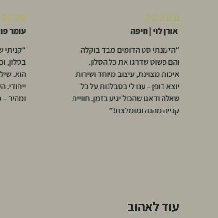










אורן לוי | חיפה
עומר פו
“הזמנתי סט הדומים מבד בוקלה
“קניתי שע
והם פשוט שדרגו את כל הסלון.
בסלון, ו
איכות מצוינת, עיצוב מיוחד ושירות
הוא. שיל
יוצא דופן – ענו לי בסבלנות על כל
ייחודי. ה
שאלה ודאגו שהכול יגיע בזמן. חוויית
ומהיר – 
קנייה מהנה ומומלצת!”
עוד לאהוב