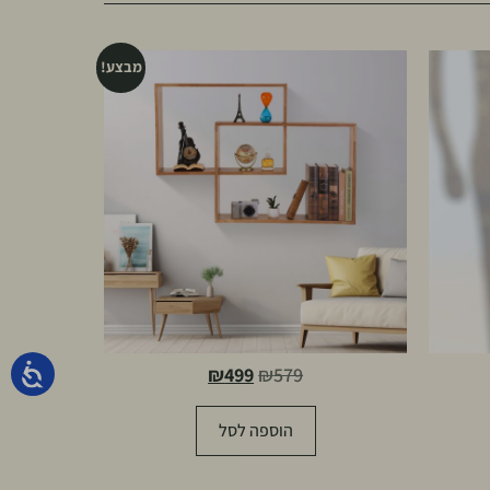
מבצע!
₪
499
₪
579
הוספה לסל