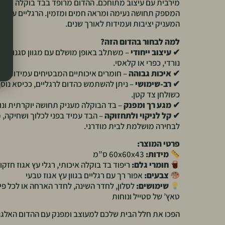
מירבית עם עיצוב מתוחכם. ההדום מרופד בבד בוקלה יוקרתי 
המספק תחושה נעימה ומראה חמים ומזמין. הרגליים עשויות
המעניק יציבות ועמידות לאורך שנים.
למה לבחור בהדום הזה?
✔
עיצוב ייחודי
– משתלב באופן מושלם עם מגוון סגנונות עי
נורדי, כפרי או קלאסי.
✔
איכות גבוהה
– חומרים איכותיים המבטיחים עמידות ונו
✔
רב-שימושי
– ניתן להשתמש כהדום לרגליים, ככיסא נוסף
כשולחן צד קטן.
✔
מגע רך ומפנק
– בד הבוקלה מעניק תחושה יוקרתית ונ
✔
קל לניקוי ולתחזוקה
– הבד עמיד בפני לכלוך ושחיקה, 
לבחירה מושלמת לבית מודרני.
פרטי המוצר:
מידות:
60x60x43 ס”מ
חומרי גלם:
ריפוד בד בוקלה איכותי, רגלי עץ אגוז חזקו
צבעים:
אפור רך עם רגליים בגוון עץ אגוז טבעי
שימושים:
לסלון, לחדר השינה, לחדר הארחה או לכל פ
טאץ’ של סטייל ונוחות
הפכו את חלל הבית שלכם למעוצב ומפנק עם ההדום האלגנט