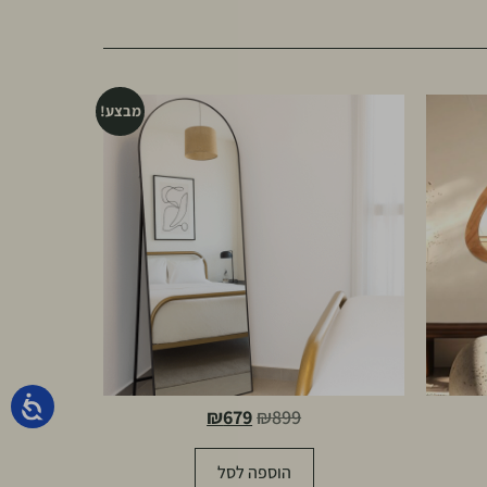
מבצע!
₪
679
₪
899
הוספה לסל