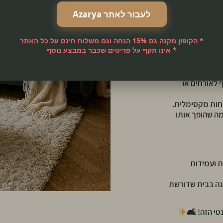
בגוון אפור רך,
 עץ אגוז טבעי,
לעבור לאתר Azarya
* הקופון מקנה גם 15% הנחה וגם משלוח חינם על כל האתר
* אינו תקף על פריטים שכבר במבצע נוסף
צוב: מודרני,
חות לשנים רבות.
 לאורחים או
וחות מקסימלית.
מה שהופך אותו
ת ועמידות
ינה בבית שדורשת
י הזה! 🛋