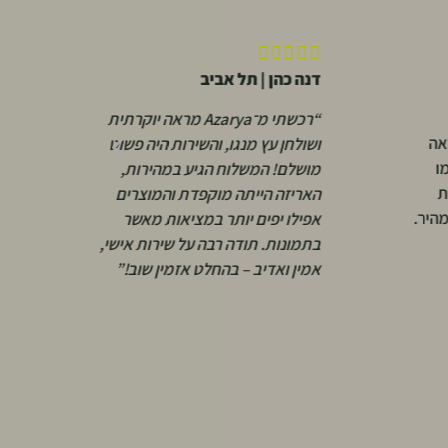






דנה כהן | תל אביב
א
“רכשתי מ־Azarya מראה יוקרתית
אה
“
ושולחן עץ מנגו, והשירות היה פשוט
ו
ו
מושלם! המשלוח הגיע במהירות,
ת
א
האריזה הייתה מוקפדת והמוצרים
מהיר.
י
אפילו יפים יותר במציאות מאשר
ש
בתמונות. תודה רבה על שירות אישי,
ק
אמין ואדיב – בהחלט אזמין שוב!”