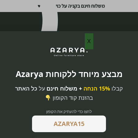
משלוח חינם בקניה על כול האתר ♥
X
מבצע מיוחד ללקוחות Azarya
קבלו
15% הנחה
+ משלוח חינם
על
כל האתר
גוז
בהזנת קוד הקופון
לחצו כדי להעתיק את הקופון
ל ואיכות במקום
ו, שמשלב נוחות