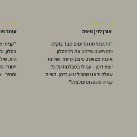










אורן לוי | חיפה
עומר פו
“הזמנתי סט הדומים מבד בוקלה
“קניתי שע
והם פשוט שדרגו את כל הסלון.
בסלון, ו
איכות מצוינת, עיצוב מיוחד ושירות
הוא. שיל
יוצא דופן – ענו לי בסבלנות על כל
ייחודי. ה
שאלה ודאגו שהכול יגיע בזמן. חוויית
ומהיר – 
קנייה מהנה ומומלצת!”