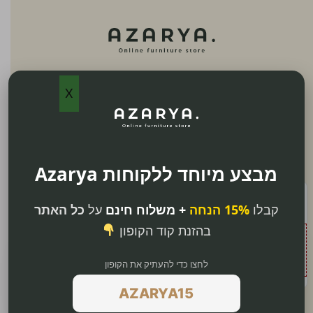
עמוד הזמנה
X
לאחר הזנת פרטי הזמנה לחצו על כפתור
״שליחת הזמנה״ ותועברו לעמוד תשלום מאובטח
מבצע מיוחד ללקוחות Azarya
קבלו
15% הנחה
+ משלוח חינם
על
כל האתר
בהזנת קוד הקופון
Your cart is currently empty.
לחצו כדי להעתיק את הקופון