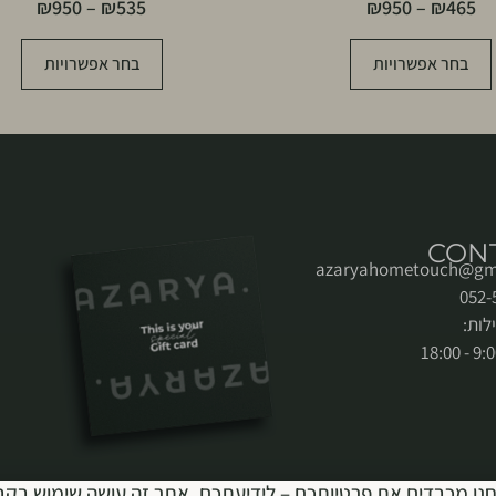
₪
950
–
₪
535
₪
950
–
₪
465
בחר אפשרויות
בחר אפשרויות
CON
azaryahometouch@gm
לות:
נו מכבדים את פרטיותכם – לידיעתכם, אתר זה עושה שימוש בקב