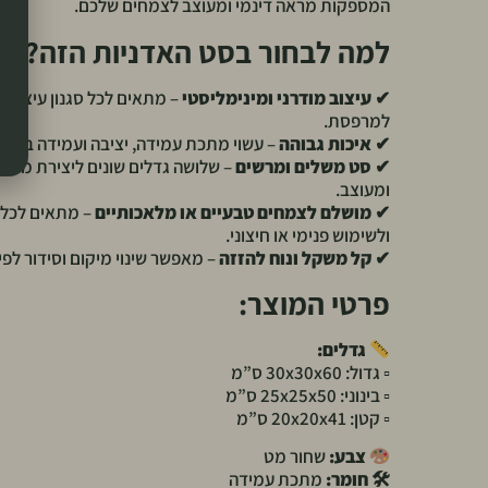
המספקות מראה דינמי ומעוצב לצמחים שלכם.
למה לבחור בסט האדניות הזה?
✔
עיצוב מודרני ומינימליסטי
– מתאים לכל סגנון עיצוב, 
למרפסת.
✔
איכות גבוהה
– עשוי מתכת עמידה, יציבה ועמידה בפני פ
✔
סט משלים ומרשים
– שלושה גדלים שונים ליצירת מראה
ומעוצב.
✔
מושלם לצמחים טבעיים או מלאכותיים
– מתאים לכל 
ולשימוש פנימי או חיצוני.
✔
קל משקל ונוח להזזה
– מאפשר שינוי מיקום וסידור לפי
פרטי המוצר:
גדלים:
▫ גדול: 30x30x60 ס”מ
▫ בינוני: 25x25x50 ס”מ
▫ קטן: 20x20x41 ס”מ
צבע:
שחור מט
🛠
חומר:
מתכת עמידה