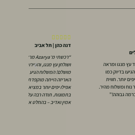






דנה כהן | תל אביב
א
“רכשתי מ־Azarya מראה יוקרתית
אה
“
ושולחן עץ מנגו, והשירות היה פשוט
ו
ו
מושלם! המשלוח הגיע במהירות,
ת
א
האריזה הייתה מוקפדת והמוצרים
מהיר.
י
אפילו יפים יותר במציאות מאשר
ש
בתמונות. תודה רבה על שירות אישי,
ק
אמין ואדיב – בהחלט אזמין שוב!”