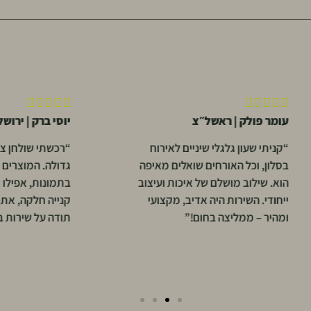





לק | ראשל״צ
יוסי ברק | ירושלים
ון גלגלי שיניים לאירוח
“רכשתי שולחן צד עץ מנגו ומר
כל האורחים שואלים מאיפה
גדולה. המוצרים הגיעו בדיוק כמ
וב מושלם של איכות ועיצוב
בתמונות, אפילו יפים יותר. חווי
שירות היה אדיב, מקצועי
קנייה חלקה, אתר נוח ומשלוח 
ממליצה בחום!”
תודה על שירות ברמה גבוהה!”