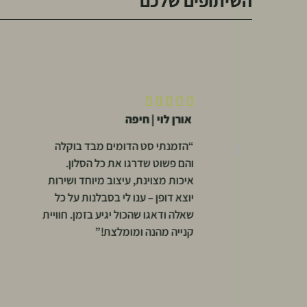
השיתופים שלכם










אורן לוי | חיפה
עומר פו
“הזמנתי סט הדומים מבד בוקלה
“קניתי שע
והם פשוט שדרגו את כל הסלון.
בסלון, ו
איכות מצוינת, עיצוב מיוחד ושירות
הוא. שיל
יוצא דופן – ענו לי בסבלנות על כל
ייחודי. ה
שאלה ודאגו שהכול יגיע בזמן. חוויית
ומהיר – 
קנייה מהנה ומומלצת!”