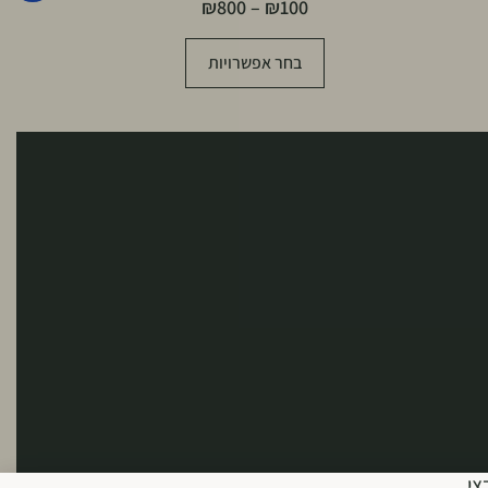
₪
800
–
₪
100
בחר אפשרויות
צי