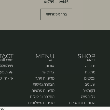
₪
799
–
₪
445
בחר אפשרויות
TACT
MENU
SHOP
ריהוט
ראשי
ail.com
תאורה
אודות
052-5686388
מראות
צרו קשר
שעות פעי
עציצים
מדיניות אתר
א׳ - ה׳ | 9:00 - 18:00
שעונים
הצהרת נגישות
דקורציה
מדיניות פרטיות
כלי הגשה
החלפה וביטולים
הדומים וכורסאות
מדיניות משלוחים
אנח