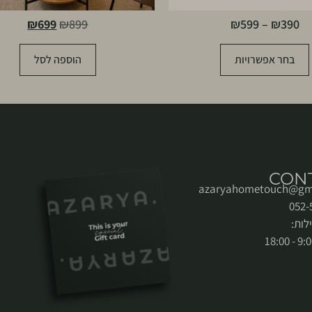
₪
699
₪
899
₪
599
–
₪
390
בחר אפשרויות
הוספה לסל
CON
azaryahometouch@gm
לות: