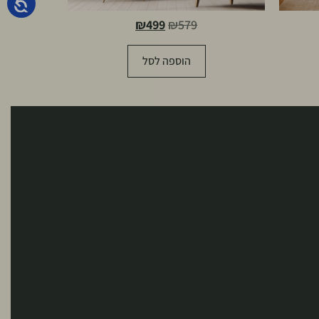
₪
499
₪
579
הוספה לסל