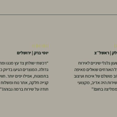





לק | ראשל״צ
יוסי ברק | ירושלים
ון גלגלי שיניים לאירוח
“רכשתי שולחן צד עץ מנגו ומר
כל האורחים שואלים מאיפה
גדולה. המוצרים הגיעו בדיוק כמ
וב מושלם של איכות ועיצוב
בתמונות, אפילו יפים יותר. חווי
שירות היה אדיב, מקצועי
קנייה חלקה, אתר נוח ומשלוח 
ממליצה בחום!”
תודה על שירות ברמה גבוהה!”