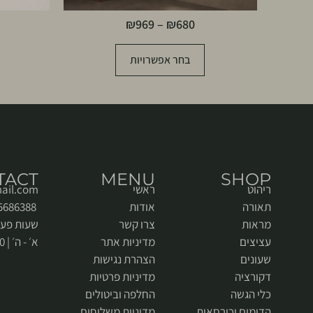
₪
969
–
₪
680
בחר אפשרויות
TACT
MENU
SHOP
ריהוט
ראשי
ail.com
תאורה
אודות
052-5686388
מראות
צרו קשר
שעות פעי
עציצים
מדיניות אתר
א׳ - ה׳ | 9:00 - 18:00
שעונים
הצהרת נגישות
דקורציה
מדיניות פרטיות
כלי הגשה
החלפה וביטולים
הדומים וכורסאות
מדיניות משלוחים