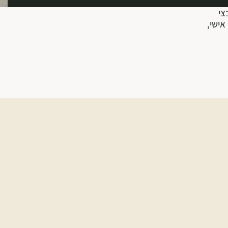
צי
אישי,