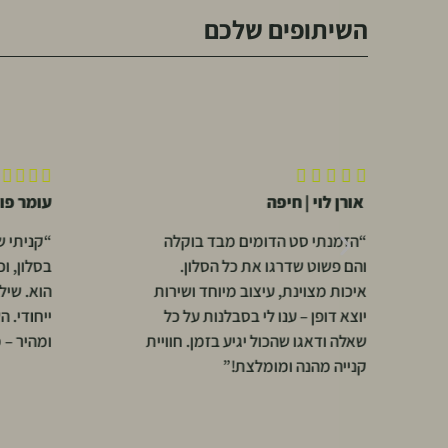
השיתופים שלכם










אורן לוי | חיפה
עומר פו
“הזמנתי סט הדומים מבד בוקלה
“קניתי שע
והם פשוט שדרגו את כל הסלון.
בסלון, ו
איכות מצוינת, עיצוב מיוחד ושירות
הוא. שיל
יוצא דופן – ענו לי בסבלנות על כל
ייחודי. ה
שאלה ודאגו שהכול יגיע בזמן. חוויית
ומהיר – 
קנייה מהנה ומומלצת!”