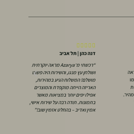






דנה כהן | תל אביב
א
“רכשתי מ־Azarya מראה יוקרתית
אה
“
ושולחן עץ מנגו, והשירות היה פשוט
ו
ו
מושלם! המשלוח הגיע במהירות,
ת
א
האריזה הייתה מוקפדת והמוצרים
מהיר.
י
אפילו יפים יותר במציאות מאשר
ש
בתמונות. תודה רבה על שירות אישי,
ק
אמין ואדיב – בהחלט אזמין שוב!”