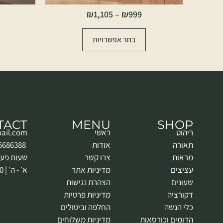
₪
1,105
–
₪
999
בחר אפשרויות
TACT
MENU
SHOP
ריהוט
ראשי
ail.com
תאורה
אודות
052-5686388
מראות
צרו קשר
שעות פעי
עציצים
מדיניות אתר
א׳ - ה׳ | 9:00 - 18:00
שעונים
הצהרת נגישות
דקורציה
מדיניות פרטיות
כלי הגשה
החלפה וביטולים
הדומים וכורסאות
מדיניות משלוחים