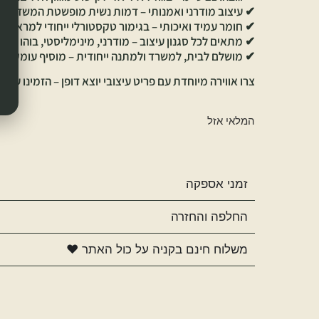
✔ עיצוב מודרני ואמנותי – דמות נשית מופשטת המשדרת רו
✔ חומר עמיד ואיכותי – בגימור טקסטורלי ייחודי למראה טב
✔ מתאים לכל סגנון עיצוב – מודרני, מינימליסטי, בוהו ושיק
✔ מושלם לבית, למשרד ולמתנה ייחודית – מוסיף עומק ועני
צרו אווירה מיוחדת עם פריט עיצובי יוצא דופן – הזמינו עכשי
המלאי אזל
זמני אספקה
החלפה והחזרה
משלוח חינם בקניה על כול האתר ♥