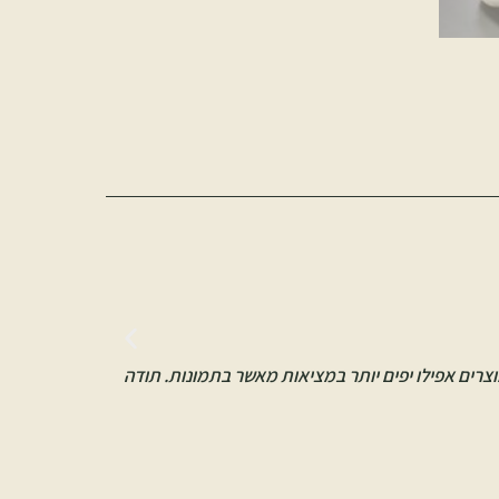





אורן לוי | ח
ת והמוצרים אפילו יפים יותר במציאות מאשר בתמונות. תודה
“הזמנתי סט הד
ומומלצת!”