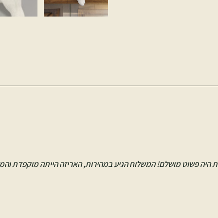
 מנגו, והשירות היה פשוט מושלם! המשלוח הגיע במהירות, האריזה הייתה מוקפד