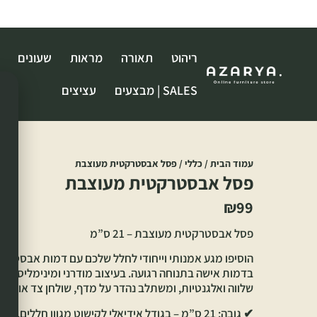
ריהוט
תאורה
מראות
שעונים
SALES | מבצעים
עציצים
עמוד הבית
/
כללי
/ פסל אבסטרקטית מעוצבת
פסל אבסטרקטית מעוצבת
₪
99
פסל אבסטרקטית מעוצבת – 21 ס”מ
הוסיפו מגע אמנותי וייחודי לחלל שלכם עם דמות אבסטר
בדמות אישה בתנוחה רגועה. בעיצוב מודרני ומינימליסטי,
שלווה ואלגנטיות, ומשתלב נהדר על מדף, שולחן צד או שיד
✔ גובה: 21 ס”מ – בגודל אידיאלי לקישוט מגוון חללים.