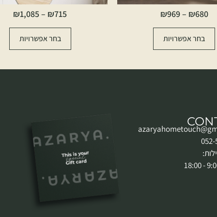
₪
1,085
–
₪
715
₪
969
–
₪
680
בחר אפשרויות
בחר אפשרויות
CON
azaryahometouch@gm
לות: