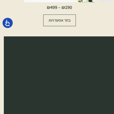
₪
499
–
₪
290
בחר אפשרויות