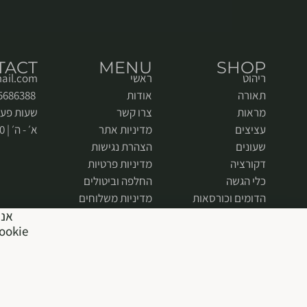
TACT
MENU
SHOP
ריהוט
ראשי
ail.com
תאורה
אודות
052-5686388
מראות
צרו קשר
שעות פעי
עציצים
מדיניות אתר
א׳ - ה׳ | 9:00 - 18:00
שעונים
הצהרת נגישות
דקורציה
מדיניות פרטיות
כלי הגשה
החלפה וביטולים
הדומים וכורסאות
מדיניות משלוחים
אנח