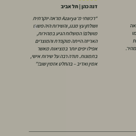

דנה כהן | תל אביב
א
“רכשתי מ־Azarya מראה יוקרתית
אה
“
ושולחן עץ מנגו, והשירות היה פשוט
ו
ו
מושלם! המשלוח הגיע במהירות,
ת
א
האריזה הייתה מוקפדת והמוצרים
מהיר.
י
אפילו יפים יותר במציאות מאשר
ש
בתמונות. תודה רבה על שירות אישי,
ק
אמין ואדיב – בהחלט אזמין שוב!”