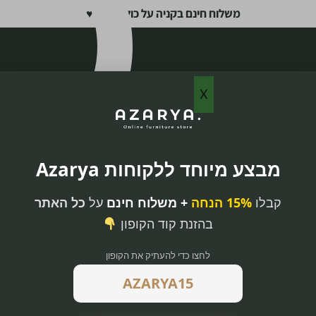
משלוח חינם בקניה על כול האתר ♥
X
מבצע מיוחד ללקוחות Azarya
קבלו
15% הנחה
+ משלוח חינם
על
כל האתר
בהזנת קוד הקופון
לחצו כדי להעתיק את הקופון
ורסא חצי עגולה
ורגלי מתכת
של נוחות וסטייל.