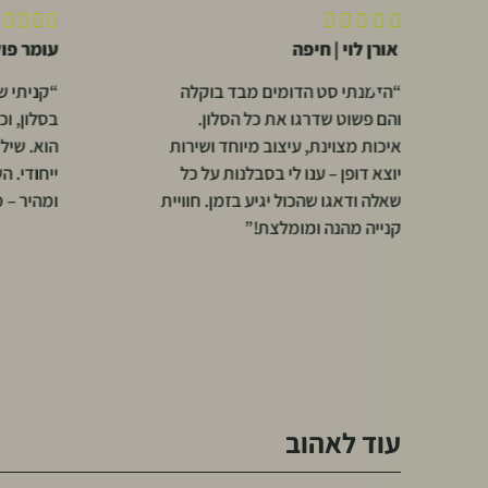










אורן לוי | חיפה
עומר פו
“הזמנתי סט הדומים מבד בוקלה
“קניתי שע
והם פשוט שדרגו את כל הסלון.
בסלון, ו
איכות מצוינת, עיצוב מיוחד ושירות
הוא. שיל
יוצא דופן – ענו לי בסבלנות על כל
ייחודי. ה
שאלה ודאגו שהכול יגיע בזמן. חוויית
ומהיר – 
קנייה מהנה ומומלצת!”
עוד לאהוב