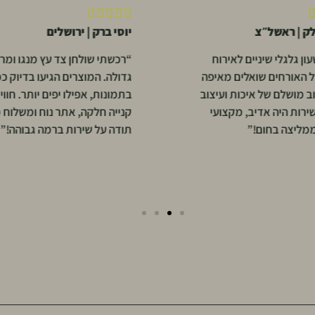





לק | ראשל״צ
יוסי ברק | ירושלים
ון גלגלי שיניים לאירוח
“רכשתי שולחן צד עץ מנגו ומר
כל האורחים שואלים מאיפה
גדולה. המוצרים הגיעו בדיוק כמ
וב מושלם של איכות ועיצוב
בתמונות, אפילו יפים יותר. חווי
שירות היה אדיב, מקצועי
קנייה חלקה, אתר נוח ומשלוח 
ממליצה בחום!”
תודה על שירות ברמה גבוהה!”