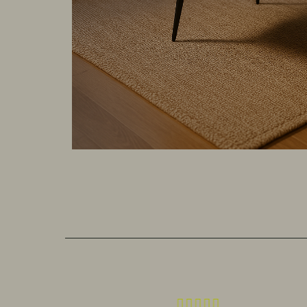




