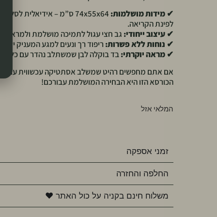
✔
מידות מושלמות:
74x55x64 ס”מ – אידיאלית לסלון
לפינת הקריאה.
✔
עיצוב ייחודי:
גב חצי עגול לתמיכה מושלמת ולמראה מ
✔
נוחות ללא פשרות:
ריפוד רך ונעים למגע המעניק ישיבה
✔
מראה יוקרתי:
בד בוקלה לבן שמשתלב נהדר עם כל סגנון
אם אתם מחפשים רהיט שמשלב אסתטיקה עכשווית עם נוחו
הכורסא הזו היא הבחירה המושלמת עבורכם!
המלאי אזל
זמני אספקה
החלפה והחזרה
משלוח חינם בקניה על כול האתר ♥